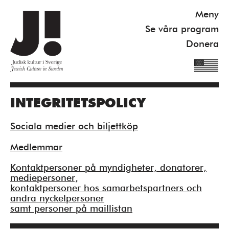
Meny
Se våra program
Donera
INTEGRITETSPOLICY
Om J!
Nyheter
Sociala medier och biljettköp
Kommande program
Medlemmar
Se våra program
Kontaktpersoner på myndigheter, donatorer,
mediepersoner,
Gilel Storch Award
kontaktpersoner hos samarbetspartners och
andra nyckelpersoner
Pod
samt personer på maillistan
Våra böcker