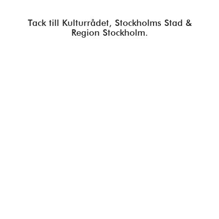
Press/Media
Tack till Kulturrådet, Stockholms Stad &
Deltagare
Region Stockholm.
Medlemskap/Kontakt
Integritetspolicy
Donera
Vill du ha information om våra program?
Fyll i din emailadress: