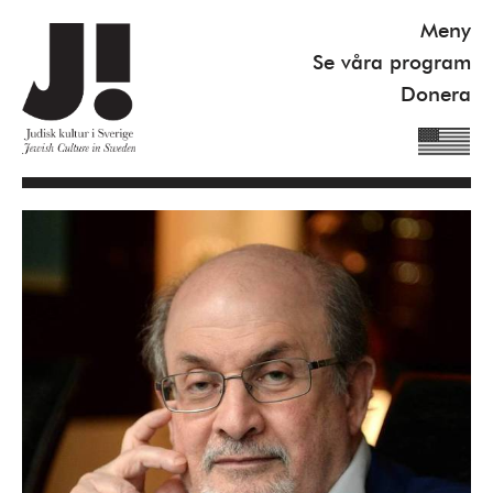
Meny
Se våra program
Donera
Om J!
Nyheter
Kommande program
Se våra program
Gilel Storch Award
Pod
Våra böcker