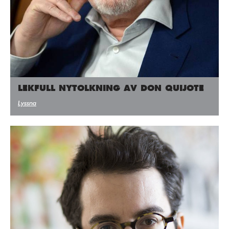
Press/Media
Deltagare
Medlemskap/Kontakt
Integritetspolicy
LEKFULL NYTOLKNING AV DON QUIJOTE
Donera
Lyssna
Vill du ha information om våra program?
Fyll i din emailadress: