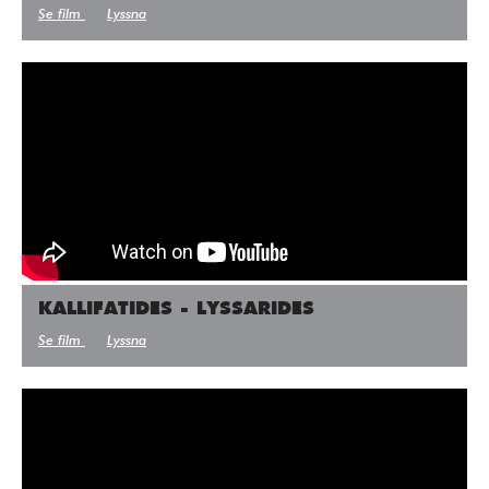
Se film
Lyssna
KALLIFATIDES - LYSSARIDES
Se film
Lyssna