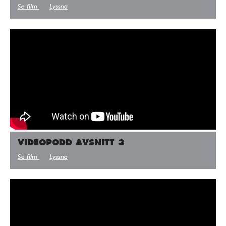
Se film
Lyssna
VIDEOPODD AVSNITT 3
Se film
Lyssna