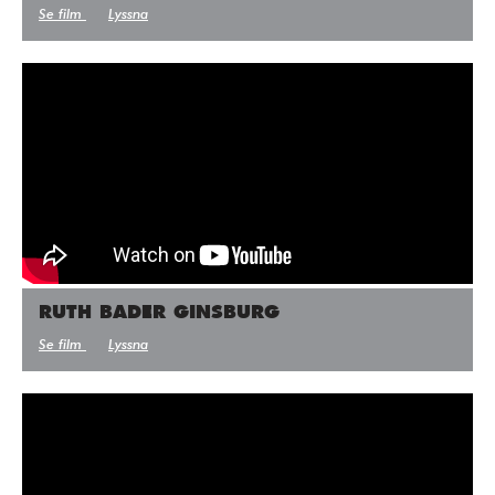
Se film
Lyssna
RUTH BADER GINSBURG
Se film
Lyssna