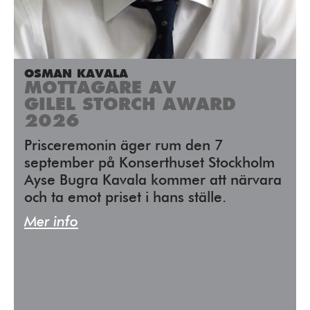
OSMAN KAVALA
MOTTAGARE AV
GILEL STORCH AWARD
2026
Prisceremonin äger rum den 7
september på Konserthuset Stockholm
Ayse Bugra Kavala kommer att närvara
och ta emot priset i hans ställe.
Mer info