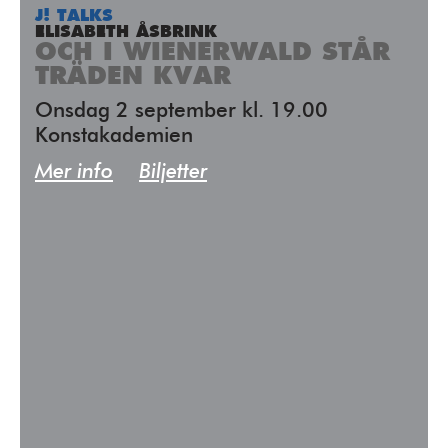
J! TALKS
ELISABETH ÅSBRINK
OCH I WIENERWALD STÅR
TRÄDEN KVAR
Onsdag 2 september kl. 19.00
Konstakademien
Mer info
Biljetter