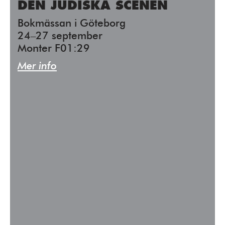
DEN JUDISKA SCENEN
Bokmässan i Göteborg
24–27 september
Monter F01:29
Mer info