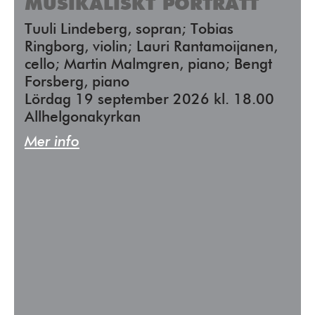
MUSIKALISKT PORTRÄTT
Tuuli Lindeberg, sopran; Tobias
Ringborg, violin; Lauri Rantamoijanen,
cello; Martin Malmgren, piano; Bengt
Forsberg, piano
Lördag 19 september 2026 kl. 18.00
Allhelgonakyrkan
Mer info