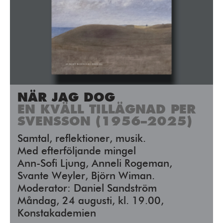
Press/Media
Deltagare
Medlemskap/Kontakt
Integritetspolicy
Donera
NÄR JAG DOG
EN KVÄLL TILLÄGNAD PER
SVENSSON (1956–2025)
Vill du ha information om våra program?
Fyll i din emailadress:
Samtal, reflektioner, musik.
Med efterföljande mingel
Ann-Sofi Ljung, Anneli Rogeman,
Svante Weyler, Björn Wiman.
Moderator: Daniel Sandström
Måndag, 24 augusti, kl. 19.00,
Konstakademien