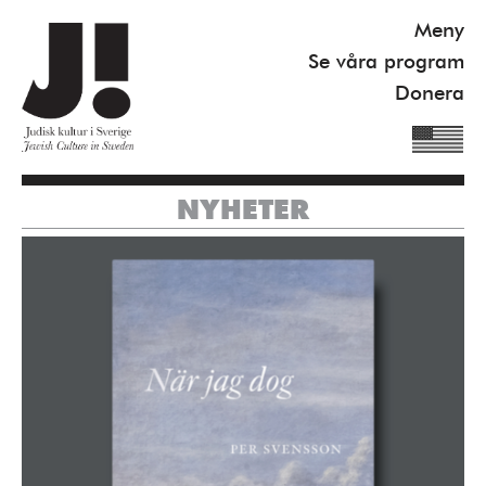
Meny
Se våra program
Donera
NYHETER
Om J!
Nyheter
Kommande program
Se våra program
Gilel Storch Award
Pod
Våra böcker