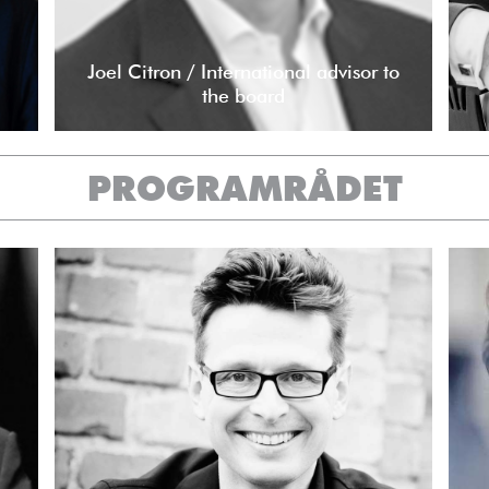
Joel Citron / International advisor to
the board
PROGRAMRÅDET