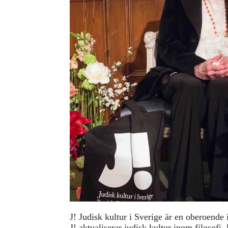
Se våra program
Gilel Storch Award
Pod
Våra böcker
Press/Media
Deltagare
Medlemskap/Kontakt
Integritetspolicy
Donera
J! Judisk kultur i Sverige är en oberoende
J! aktualiserar judisk kultur inom filosof