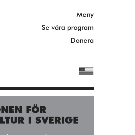
Meny
Se våra program
Donera
ONEN FÖR
rmation om våra
LTUR I SVERIGE