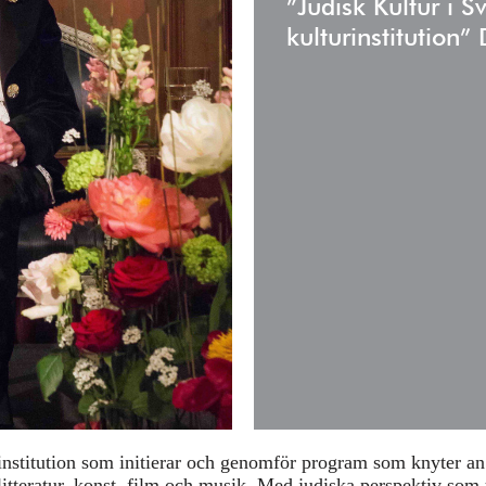
Fyll i din email
”Judisk Kultur i S
kulturinstitution
 institution som initierar och genomför program som knyter an 
i, litteratur, konst, film och musik. Med judiska perspektiv s