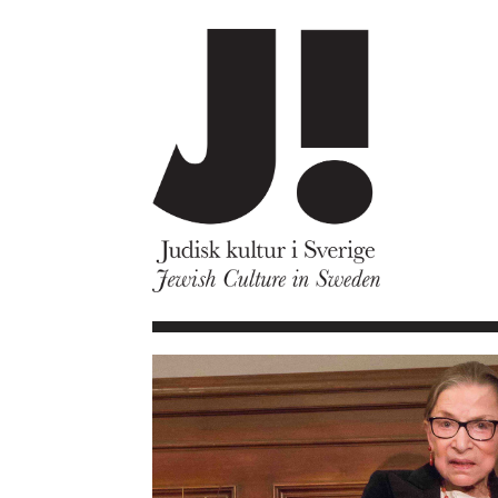
Om J!
Nyheter
Kommande program