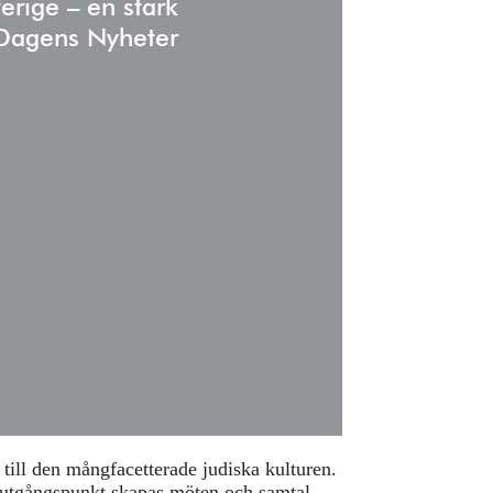
adress:
verige – en stark
” Dagens Nyheter
till den mångfacetterade judiska kulturen.
om utgångspunkt skapas möten och samtal