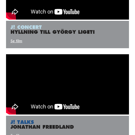
J! CONCERT
HYLLNING TILL GYÖRGY LIGETI
Se film
J! TALKS
JONATHAN FREEDLAND