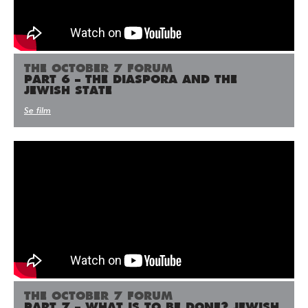
Press/Media
Deltagare
Medlemskap/Kontakt
THE OCTOBER 7 FORUM
PART 6 – THE DIASPORA AND THE
JEWISH STATE
Integritetspolicy
Se film
Donera
Vill du ha information om våra program?
Fyll i din emailadress:
THE OCTOBER 7 FORUM
PART 7 – WHAT IS TO BE DONE? JEWISH