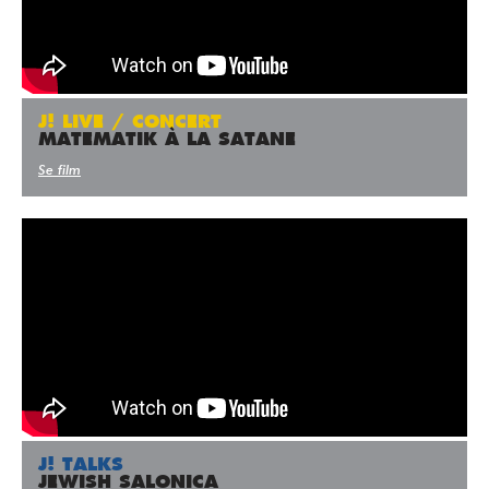
J! LIVE / CONCERT
MATEMATIK À LA SATANE
Se film
J! TALKS
JEWISH SALONICA