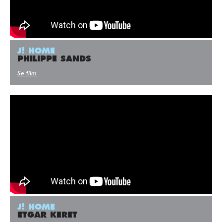
J! HOME
PHILIPPE SANDS
Se film
J! HOME
ETGAR KERET