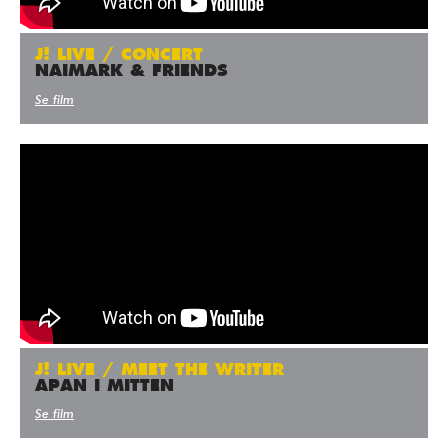
J! LIVE / CONCERT
NAIMARK & FRIENDS
Se film
J! LIVE / MEET THE WRITER
APAN I MITTEN
Se film