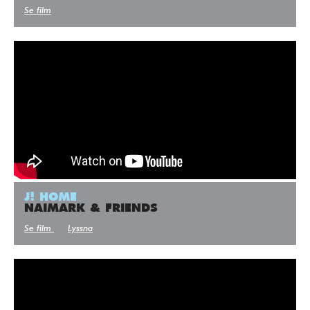
Se film
J! HOME
NAIMARK & FRIENDS
Se film
Lyssna