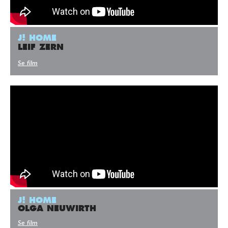
J! HOME
LEIF ZERN
Se film
J! HOME
OLGA NEUWIRTH
Se film