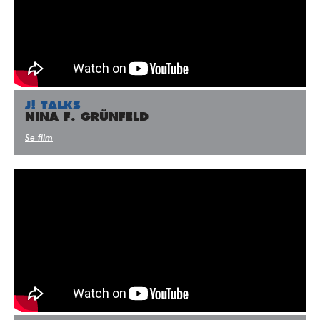
J! TALKS
NINA F. GRÜNFELD
Se film