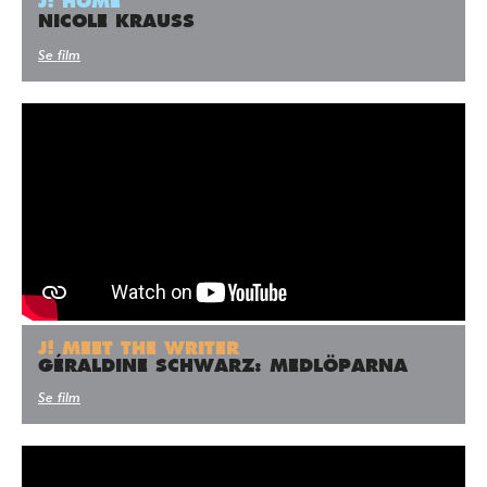
J! HOME
NICOLE KRAUSS
Se film
J! MEET THE WRITER
GÉRALDINE SCHWARZ: MEDLÖPARNA
Se film