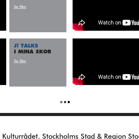
Se film
J! TALKS
I MINA SKOR
Se film
ll Kulturrådet, Stockholms Stad & Region St