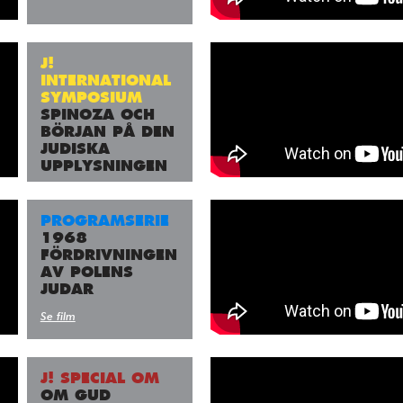
J!
INTERNATIONAL
SYMPOSIUM
SPINOZA OCH
BÖRJAN PÅ DEN
JUDISKA
UPPLYSNINGEN
Se film
PROGRAMSERIE
1968
FÖRDRIVNINGEN
AV POLENS
JUDAR
Se film
J! SPECIAL OM
OM GUD