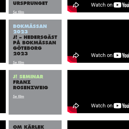
URSPRUNGET
Se film
BOKMÄSSAN
2023
J! – HEDERSGÄST
PÅ BOKMÄSSAN
GÖTEBORG
2023
Se film
J! SEMINAR
FRANZ
ROSENZWEIG
Se film
OM KÄRLEK