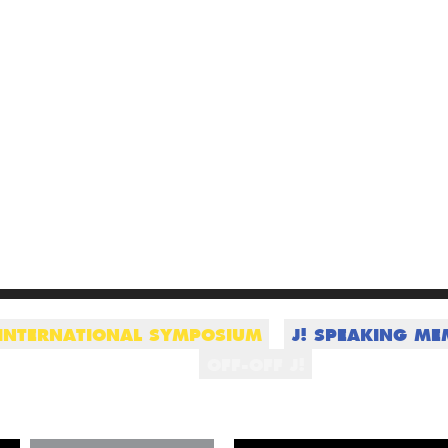
 INTERNATIONAL SYMPOSIUM
J! SPEAKING ME
OFF-OFF J!
Vill du ha info
program?