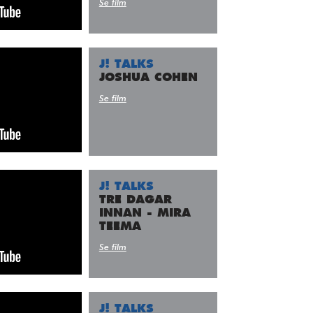
Se film
J! TALKS
JOSHUA COHEN
Se film
J! TALKS
TRE DAGAR
INNAN - MIRA
TEEMA
Se film
J! TALKS