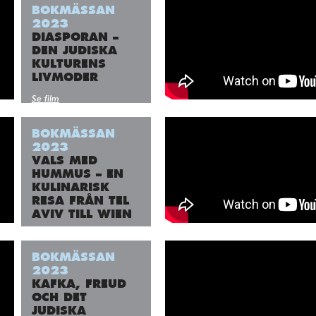
Fyll i din email
BOKMÄSSAN
2023
DIASPORAN –
DEN JUDISKA
KULTURENS
LIVMODER
Se film
BOKMÄSSAN
2023
VALS MED
HUMMUS – EN
KULINARISK
RESA FRÅN TEL
AVIV TILL WIEN
Se film
BOKMÄSSAN
2023
KAFKA, FREUD
OCH DET
JUDISKA