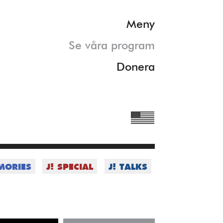
Meny
Se våra program
Donera
MORIES
J! SPECIAL
J! TALKS
rmation om våra