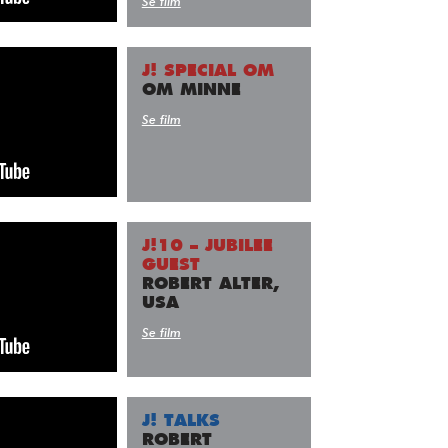
Se film
J! SPECIAL OM
OM MINNE
Se film
J!10 – JUBILEE
GUEST
ROBERT ALTER,
USA
Se film
J! TALKS
ROBERT