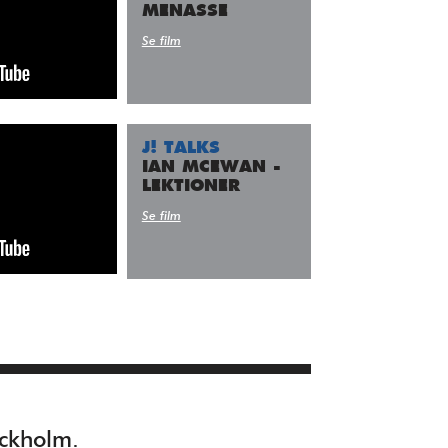
MENASSE
Se film
J! TALKS
IAN MCEWAN -
LEKTIONER
Se film
ockholm.