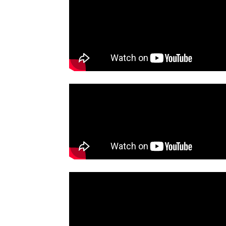
Se våra program
Gilel Storch Award
Pod
Våra böcker
Press/Media
Deltagare
Medlemskap/Kontakt
Integritetspolicy
Donera