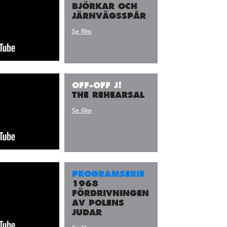
BJÖRKAR OCH
JÄRNVÄGSSPÅR
Se film
OFF-OFF J!
THE REHEARSAL
Se film
PROGRAMSERIE
1968
FÖRDRIVNINGEN
AV POLENS
JUDAR