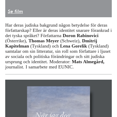
Press/Media
Se film
Deltagare
Har deras judiska bakgrund någon betydelse för deras
Medlemskap/Kontakt
författarskap? Eller är deras identitet snarare förankrad i
det tyska språket? Författarna
Doron Rabinovici
Integritetspolicy
(Österrike),
Thomas Meyer
(Schweiz),
Dmitrij
Kapitelman
(Tyskland) och
Lena Gorelik
(Tyskland)
Donera
samtalar om sin litteratur, sin roll som författare i ljuset
av sociala och politiska förändringar och sitt judiska
ursprung och identitet. Moderator:
Mats Almegård,
Vill du ha information om våra program?
journalist. I samarbete med EUNIC.
Fyll i din emailadress: