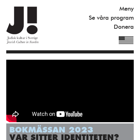
Meny
Se våra program
Donera
Om J!
Nyheter
Kommande program
Se våra program
Gilel Storch Award
Pod
BOKMÄSSAN 2023
Våra böcker
VAR SITTER IDENTITETEN?