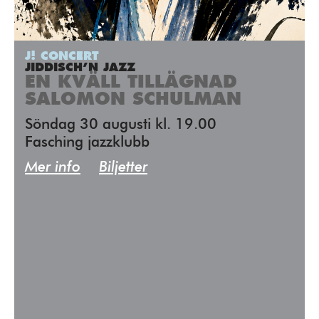
J! CONCERT
JIDDISCH’N JAZZ
EN KVÄLL TILLÄGNAD
SALOMON SCHULMAN
Söndag 30 augusti kl. 19.00
Fasching jazzklubb
Mer info
Biljetter