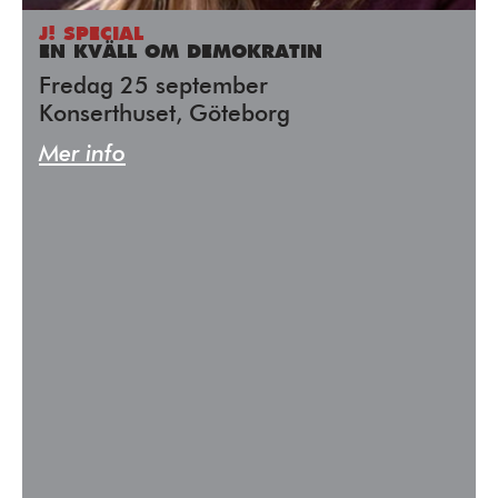
J! SPECIAL
EN KVÄLL OM DEMOKRATIN
Fredag 25 september
Konserthuset, Göteborg
Mer info