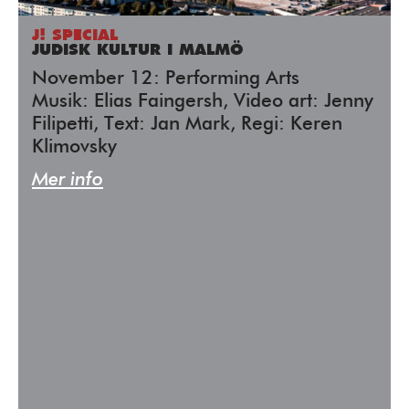
J! SPECIAL
JUDISK KULTUR I MALMÖ
November 12: Performing Arts
Musik: Elias Faingersh, Video art: Jenny
Filipetti, Text: Jan Mark, Regi: Keren
Klimovsky
Mer info