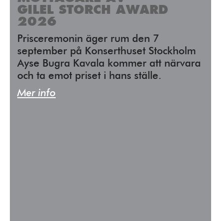
GILEL STORCH AWARD
2026
Prisceremonin äger rum den 7
september på Konserthuset Stockholm
Ayse Bugra Kavala kommer att närvara
och ta emot priset i hans ställe.
Mer info