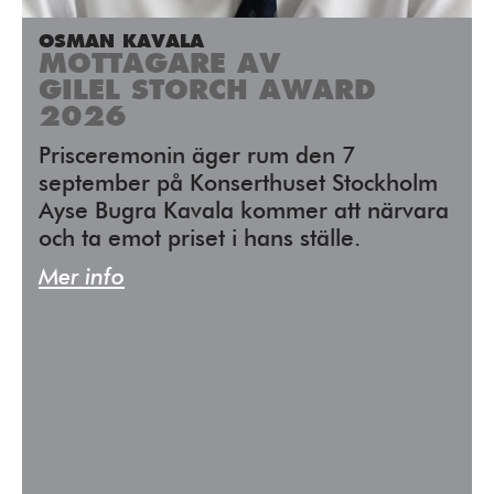
OSMAN KAVALA
MOTTAGARE AV
GILEL STORCH AWARD
2026
Prisceremonin äger rum den 7
september på Konserthuset Stockholm
Ayse Bugra Kavala kommer att närvara
och ta emot priset i hans ställe.
Mer info