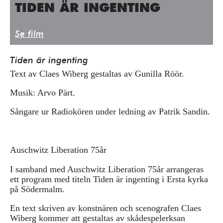
TIDEN ÄR INGENTING
Press/Media
Deltagare
Se film
Medlemskap/Kontakt
Tiden är ingenting
Integritetspolicy
Text av Claes Wiberg gestaltas av Gunilla Röör.
Donera
Musik: Arvo Pärt.
Sångare ur Radiokören under ledning av Patrik Sandin.
Vill du ha information om våra program?
Fyll i din emailadress:
Auschwitz Liberation 75år
I samband med Auschwitz Liberation 75år arrangeras
ett program med titeln Tiden är ingenting i Ersta kyrka
på Södermalm.
En text skriven av konstnären och scenografen Claes
Wiberg kommer att gestaltas av skådespelerksan