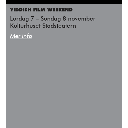
YIDDISH FILM WEEKEND
Lördag 7 – Söndag 8 november
Kulturhuset Stadsteatern
Mer info