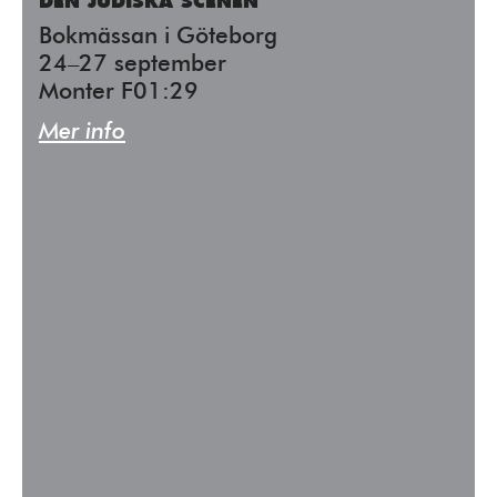
DEN JUDISKA SCENEN
Bokmässan i Göteborg
24–27 september
Monter F01:29
Mer info