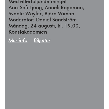
Med efterföljande mingel
Ann-Sofi Ljung, Anneli Rogeman,
Svante Weyler, Björn Wiman.
Moderator: Daniel Sandström
Måndag, 24 augusti, kl. 19.00,
Konstakademien
Mer info
Biljetter