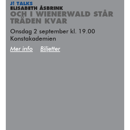
J! TALKS
ELISABETH ÅSBRINK
OCH I WIENERWALD STÅR
TRÄDEN KVAR
Onsdag 2 september kl. 19.00
Konstakademien
Mer info
Biljetter