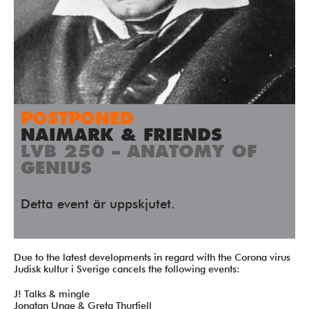
Press/Media
Deltagare
Medlemskap/Kontakt
Integritetspolicy
POSTPONED
Donera
NAIMARK & FRIENDS
LVB 250 – ANATOMY OF
GENIUS
Vill du ha information om våra program?
Fyll i din emailadress:
Detta event är uppskjutet.
Due to the latest developments in regard with the Corona virus
Judisk kultur i Sverige cancels the following events:
J! Talks & mingle
Jonatan Unge & Greta Thurfjell