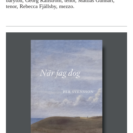
baryton, Georg Källström, tenor, Mattias Gunnari,
tenor, Rebecca Fjällsby, mezzo.