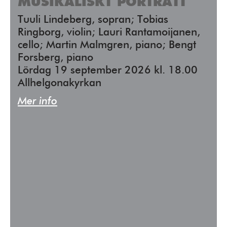
MUSIKALISKT PORTRÄTT
Tuuli Lindeberg, sopran; Tobias
Ringborg, violin; Lauri Rantamoijanen,
cello; Martin Malmgren, piano; Bengt
Forsberg, piano
Lördag 19 september 2026 kl. 18.00
Allhelgonakyrkan
Mer info