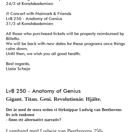
24/3 at Konstakademien
J! Concert with Naimark & Friends
LvB 250 - Anatomy of Genius
31/3 at Konstakademien
All those who purchased tickets will be properly reimbursed by
Billetto.
We will be back with new dates for these programs once things
calm down.
Until then, we wish you all good health.
Best regards,
Lizzie Scheja
LvB 250 – Anatomy of Genius
Gigant. Titan. Geni. Revolutionär. Hjälte.
Det är med de stora orden vi förknippar Ludwig van Beethovens
liv och tonkonst
- finns ett alternativt narrativ?
I samband med Ludwig van Beethovens 250-