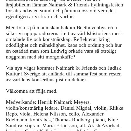
årsjubileum lämnar Naimark & Friends hyllningsfesten
för att andas en stund och påminna oss om vem det
egentligen är vi firar och varför.
Med fokus på människan bakom Beethovenbysterna
söker vi upp paradoxerna i ett av världshistoriens mest
omtalade liv och konstnärskap. Reflekterar kring
odödlighet och mänsklighet, kaos och ordning och hur
en ostädad man som Ludwig orkade vara så otroligt
noggrann med sitt morgonkaffe?
Via nya vägar kommer Naimark & Friends och Judisk
Kultur i Sverige att anlända till samma fest som resten
av världens konserthus just nu deltar i.
Välkomna att följa med.
Medverkande: Henrik Naimark Meyers,
violin/konstnärlig ledare, Daniel Migdal, violin, Riikka
Repo, viola, Helena Nilsson, cello, Alexander
Edelmann, kontrabas, Thomas Rudberg, piano, Kine
Sandtrø, sopran, Maria Erlansson, alt, Arash Azarbad,