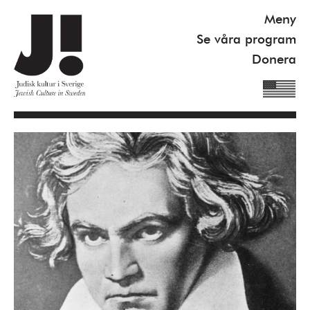
Meny
Se våra program
Donera
Om J!
Nyheter
Kommande program
Se våra program
Gilel Storch Award
Pod
Våra böcker