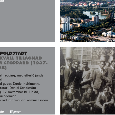
nfo
OPOLDSTADT
KVÄLL TILLÄGNAD
M STOPPARD (1937-
25)
l.
al guest: Daniel Kehlmann,
ator: Daniel Sandström
g, 17 november kl. 19.00,
takademien.
jerad information kommer inom
nfo
Biljetter