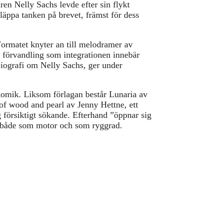
ren Nelly Sachs levde efter sin flykt
släppa tanken på brevet, främst för dess
”
 Formatet knyter an till melodramer av
n förvandling som integrationen innebär
iografi om Nelly Sachs, ger under
okomik. Liksom förlagan består Lunaria av
 of wood and pearl av Jenny Hettne, ett
g försiktigt sökande. Efterhand ”öppnar sig
t, både som motor och som ryggrad.