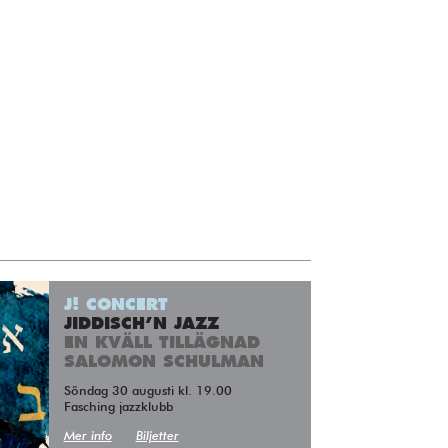
J! CONCERT
JIDDISCH’N JAZZ
EN KVÄLL TILLÄGNAD
SALOMON SCHULMAN
Söndag 30 augusti kl. 19.00
Fasching jazzklubb
Mer info
Biljetter