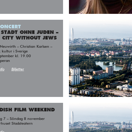
CONCERT
 STADT OHNE JUDEN –
 CITY WITHOUT JEWS
 kultur i Sverige
ptember kl. 19.00
peran
nfo
Biljetter
DISH FILM WEEKEND
ag 7 – Söndag 8 november
rhuset Stadsteatern