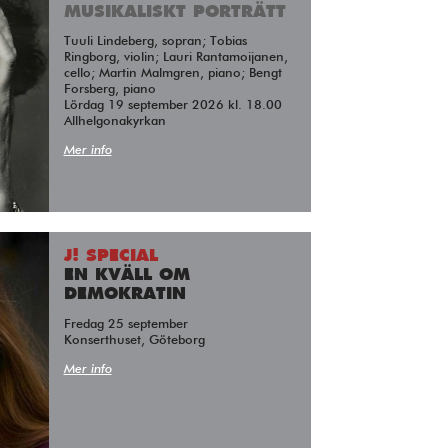
MUSIKALISKT PORTRÄTT
Tuuli Lindeberg, sopran; Tobias
Ringborg, violin; Lauri Rantamoijanen,
cello; Martin Malmgren, piano; Bengt
Forsberg, piano
Lördag 19 september 2026 kl. 18.00
Allhelgonakyrkan
Mer info
J! SPECIAL
EN KVÄLL OM
DEMOKRATIN
Fredag 25 september
Konserthuset, Göteborg
Mer info