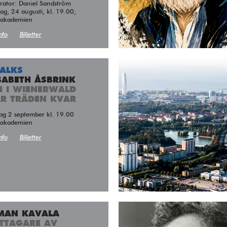
ator: Daniel Sandström
g, 24 augusti, kl. 19.00,
takademien
nfo
Biljetter
TALKS
SABETH ÅSBRINK
H I WIENERWALD
ÅR TRÄDEN KVAR
dag 2 september kl. 19.00
takademien
nfo
Biljetter
MAN KAVALA
TTAGARE AV