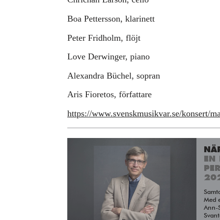
Boa Pettersson, klarinett
Peter Fridholm, flöjt
Love Derwinger, piano
Alexandra Büchel, sopran
Aris Fioretos, författare
https://www.svenskmusikvar.se/konsert/ma
NÄ
EN 
PE
20
Samt
Med e
Ann-S
Svant