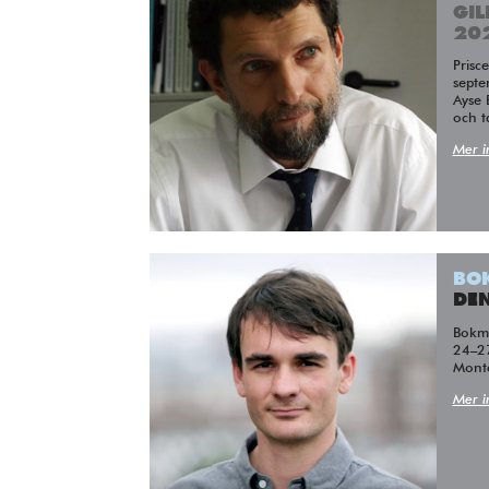
GI
20
Prisceremonin äger rum den 7
septe
Ayse 
och ta
Mer i
BO
DEN
Bokm
24–2
Mont
Mer i