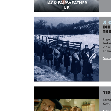
J! 
DIE
THE
Olga Neuwirth – Christian Karlsen –
Judisk
29 se
Folko
Mer i
YID
Lörd
Kultu