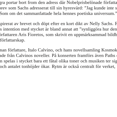
ra portar bort from den adress där Nobelprisbelönade författa
rev som Sachs adresserat till sin hyresvärd: ”Jag kunde inte 
n. Som om det sammanfattade hela hennes poetiska universum.
spirerat av brevet och döpt efter en kort dikt av Nelly Sachs.
 intention med stycket är bland annat att ”synliggöra hur de
rfattaren Aris Fioretos, som skrivit en uppmärksammad bildb
författarskap.
annan författare, Italo Calvino, och hans novellsamling Kosm
mtade från Calvinos noveller. På konserten framförs även Paths
 spelas i stycket bara ett fåtal olika toner och musiken ter si
och antalet tonhöjder ökar. Rytm är också centralt för verke