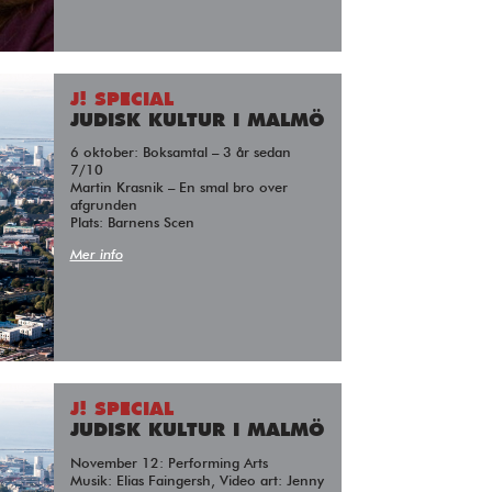
J! SPECIAL
JUDISK KULTUR I MALMÖ
6 oktober: Boksamtal – 3 år sedan
7/10
Martin Krasnik – En smal bro over
afgrunden
Plats: Barnens Scen
Mer info
J! SPECIAL
JUDISK KULTUR I MALMÖ
November 12: Performing Arts
Musik: Elias Faingersh, Video art: Jenny