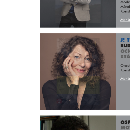
Moder
Månda
Kons
Mer i
J! 
ELI
OC
ST
Ons
Kons
Mer i
OS
MO