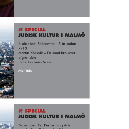
J! SPECIAL
JUDISK KULTUR I MALMÖ
6 oktober: Boksamtal – 3 år sedan
7/10
Martin Krasnik – En smal bro over
afgrunden
Plats: Barnens Scen
Mer info
J! SPECIAL
JUDISK KULTUR I MALMÖ
November 12: Performing Arts