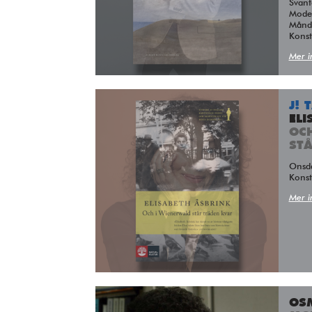
Svant
Moder
Månda
Kons
Mer i
J! 
ELI
OC
ST
Ons
Kons
Mer i
OS