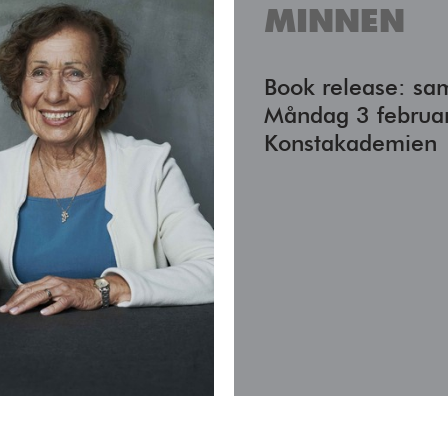
Fyll i din email
MINNEN
Book release: sa
Måndag 3 februar
Konstakademien