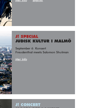
Mer info
Biljetter
J! SPECIAL
JUDISK KULTUR I MALMÖ
September 6: Konsert
Freudenthal meets Salomon Shulman
Mer info
J! CONCERT