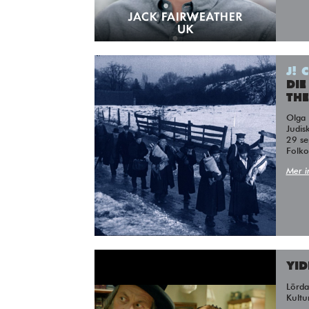
J! 
DIE
THE
Olga Neuwirth – Christian Karlsen –
Judisk
29 se
Folko
Mer i
YID
Lörd
Kultu