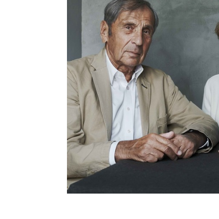
Se våra program
Gilel Storch Award
Pod
Våra böcker
Press/Media
Deltagare
Medlemskap/Kontakt
Integritetspolicy
Donera