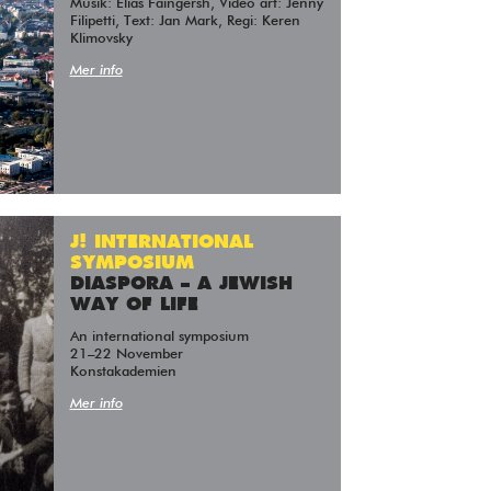
Musik: Elias Faingersh, Video art: Jenny
Filipetti, Text: Jan Mark, Regi: Keren
Klimovsky
Mer info
J! INTERNATIONAL
SYMPOSIUM
DIASPORA – A JEWISH
WAY OF LIFE
An international symposium
21–22 November
Konstakademien
Mer info