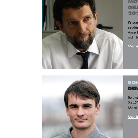
MO
GI
20
Prisceremonin äger rum den 7
septe
Ayse 
och ta
Mer i
BO
DEN
Bokm
24–2
Mont
Mer i