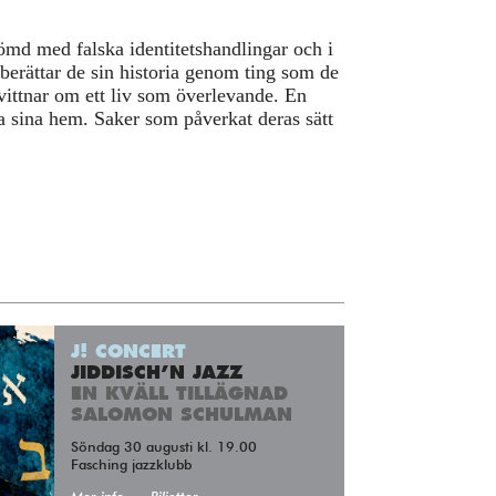
ömd med falska identitetshandlingar och i
berättar de sin historia genom ting som de
vittnar om ett liv som överlevande. En
a sina hem. Saker som påverkat deras sätt
J! CONCERT
JIDDISCH’N JAZZ
EN KVÄLL TILLÄGNAD
SALOMON SCHULMAN
Söndag 30 augusti kl. 19.00
Fasching jazzklubb