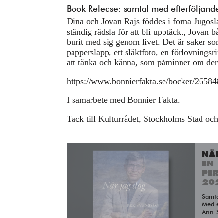
Book Release: samtal med efterföljand
Dina och Jovan Rajs föddes i forna Jugosl
ständig rädsla för att bli upptäckt, Jovan
burit med sig genom livet. Det är saker so
papperslapp, ett släktfoto, en förlovnings
att tänka och känna, som påminner om der
https://www.bonnierfakta.se/bocker/26584
I samarbete med Bonnier Fakta.
Tack till Kulturrådet, Stockholms Stad o
NÄ
EN 
PE
20
Samt
Med e
Ann-S