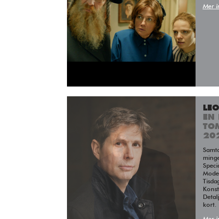
Mer i
LE
EN 
TO
20
Samtal, reading, med efterföljande
minge
Speci
Moder
Tisda
Kons
Detal
kort.