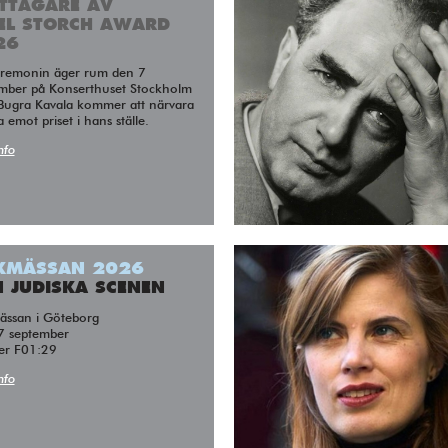
TTAGARE AV
LEL STORCH AWARD
26
mber på Konserthuset Stockholm
Bugra Kavala kommer att närvara
 emot priset i hans ställe.
nfo
KMÄSSAN 2026
 JUDISKA SCENEN
ässan i Göteborg
7 september
er F01:29
nfo