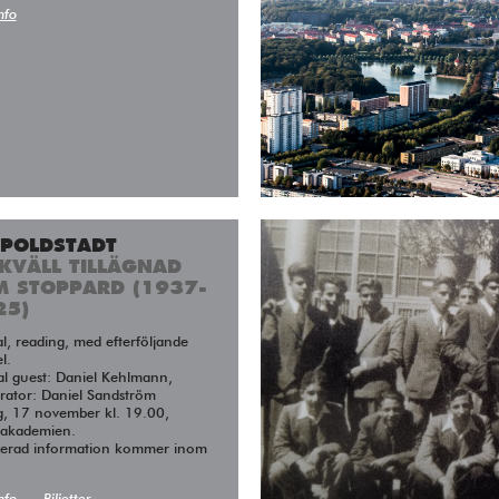
nfo
OPOLDSTADT
KVÄLL TILLÄGNAD
M STOPPARD (1937-
25)
l.
al guest: Daniel Kehlmann,
ator: Daniel Sandström
g, 17 november kl. 19.00,
takademien.
jerad information kommer inom