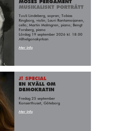
MOSES PERGAMENT
MUSIKALISKT PORTRÄTT
Tuuli Lindeberg, sopran; Tobias
Ringborg, violin; Lauri Rantamoijanen,
cello; Martin Malmgren, piano; Bengt
Forsberg, piano
Lördag 19 september 2026 kl. 18.00
Allhelgonakyrkan
Mer info
J! SPECIAL
EN KVÄLL OM
DEMOKRATIN
Fredag 25 september
Konserthuset, Göteborg
Mer info