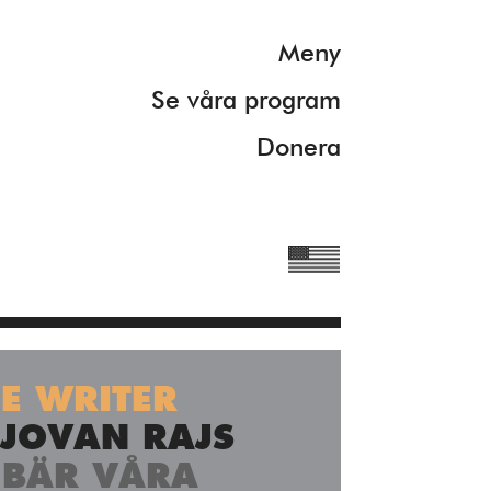
Meny
Se våra program
Donera
HE WRITER
rmation om våra
 JOVAN RAJS
 BÄR VÅRA