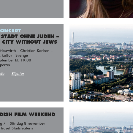
CONCERT
 STADT OHNE JUDEN –
 CITY WITHOUT JEWS
 kultur i Sverige
ptember kl. 19.00
peran
nfo
Biljetter
DISH FILM WEEKEND
ag 7 – Söndag 8 november
rhuset Stadsteatern