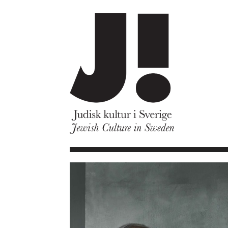
Om J!
Nyheter
Kommande program