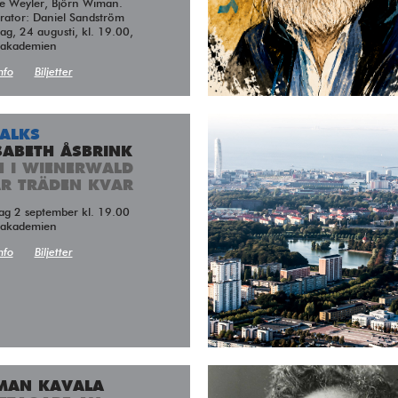
e Weyler, Björn Wiman.
ator: Daniel Sandström
g, 24 augusti, kl. 19.00,
takademien
nfo
Biljetter
TALKS
SABETH ÅSBRINK
H I WIENERWALD
ÅR TRÄDEN KVAR
dag 2 september kl. 19.00
takademien
nfo
Biljetter
MAN KAVALA