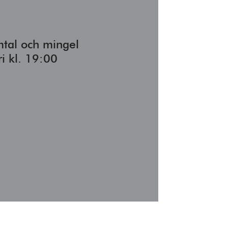
adress:
mtal och mingel
i kl. 19:00