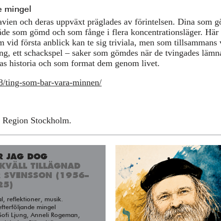
e mingel
avien och deras uppväxt präglades av förintelsen. Dina som g
 både som gömd och som fånge i flera koncentrationsläger. Här 
m vid första anblick kan te sig triviala, men som tillsammans 
ring, ett schackspel – saker som gömdes när de tvingades lämn
as historia och som format dem genom livet.
8/ting-som-bar-vara-minnen/
ch Region Stockholm.
R JAG DOG
KVÄLL TILLÄGNAD
R SVENSSON (1956–
25)
al, reflektioner, musik.
fterföljande mingel
ofi Ljung, Anneli Rogeman,