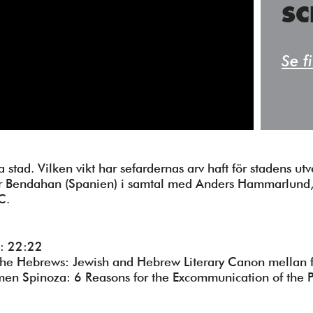
Fyll i din email
SC
Se f
a stad. Vilken vikt har sefardernas arv haft för stadens u
r Bendahan (Spanien) i samtal med Anders Hammarlund, f
C.
: 22:22
he Hebrews: Jewish and Hebrew Literary Canon mellan f
men Spinoza: 6 Reasons for the Excommunication of the P