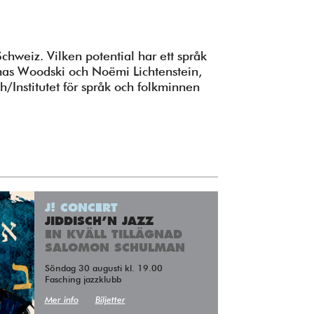
Schweiz. Vilken potential har ett språk
omas Woodski och Noëmi Lichtenstein,
Institutet för språk och folkminnen
J! CONCERT
JIDDISCH’N JAZZ
EN KVÄLL TILLÄGNAD
SALOMON SCHULMAN
Söndag 30 augusti kl. 19.00
Fasching jazzklubb
Mer info
Biljetter