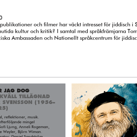
0
blikationer och filmer har väckt intresset för jiddisch i 
 nutida kultur och kritik? I samtal med språkfrämjarna T
ka Ambassaden och Nationellt språkcentrum för jiddisch/
R JAG DOG
KVÄLL TILLÄGNAD
R SVENSSON (1956–
25)
al, reflektioner, musik.
fterföljande mingel
ofi Ljung, Anneli Rogeman,
e Weyler, Björn Wiman.
ator: Daniel Sandström