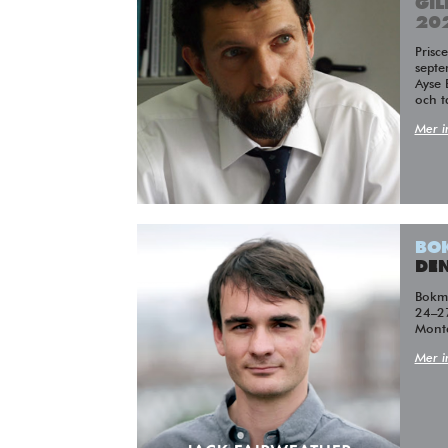
GI
20
Prisceremonin äger rum den 7
septe
Ayse 
och ta
Mer i
BO
DEN
Bokm
24–2
Mont
Mer i