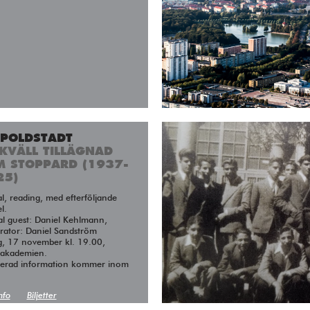
OPOLDSTADT
KVÄLL TILLÄGNAD
M STOPPARD (1937-
25)
l.
al guest: Daniel Kehlmann,
ator: Daniel Sandström
g, 17 november kl. 19.00,
takademien.
jerad information kommer inom
nfo
Biljetter