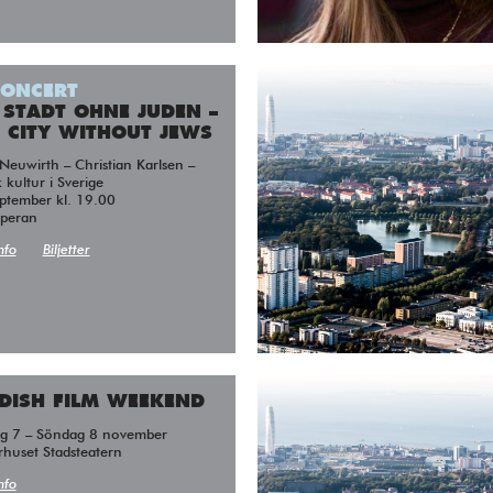
CONCERT
 STADT OHNE JUDEN –
 CITY WITHOUT JEWS
 kultur i Sverige
ptember kl. 19.00
peran
nfo
Biljetter
DISH FILM WEEKEND
ag 7 – Söndag 8 november
rhuset Stadsteatern
nfo