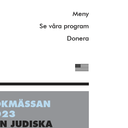
Meny
Se våra program
Donera
OKMÄSSAN
rmation om våra
023
N JUDISKA