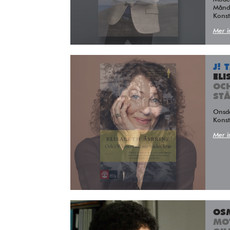
Månda
Kons
Mer i
J! 
ELI
OC
ST
Ons
Kons
Mer i
OS
MO