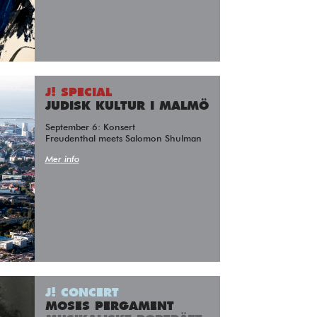
J! SPECIAL
JUDISK KULTUR I MALMÖ
September 6: Konsert
Freudenthal meets Salomon Shulman
Mer info
J! CONCERT
MOSES PERGAMENT