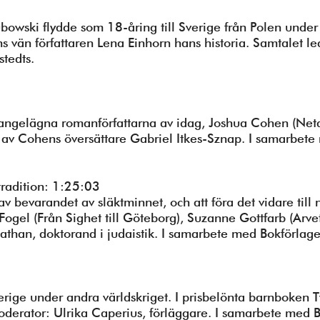
kubowski flydde som 18-åring till Sverige från Polen und
s vän författaren Lena Einhorn hans historia. Samtalet le
tedts.
gelägna romanförfattarna av idag, Joshua Cohen (Neta
t av Cohens översättare Gabriel Itkes-Sznap. I samarbete
tradition: 1:25:03
v bevarandet av släktminnet, och att föra det vidare till 
 Fogel (Från Sighet till Göteborg), Suzanne Gottfarb (Arve
athan, doktorand i judaistik. I samarbete med Bokförlag
verige under andra världskriget. I prisbelönta barnboken T
Moderator: Ulrika Caperius, förläggare. I samarbete med 