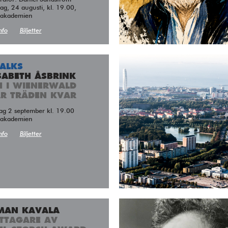
g, 24 augusti, kl. 19.00,
takademien
nfo
Biljetter
TALKS
SABETH ÅSBRINK
H I WIENERWALD
ÅR TRÄDEN KVAR
dag 2 september kl. 19.00
takademien
nfo
Biljetter
MAN KAVALA
TTAGARE AV