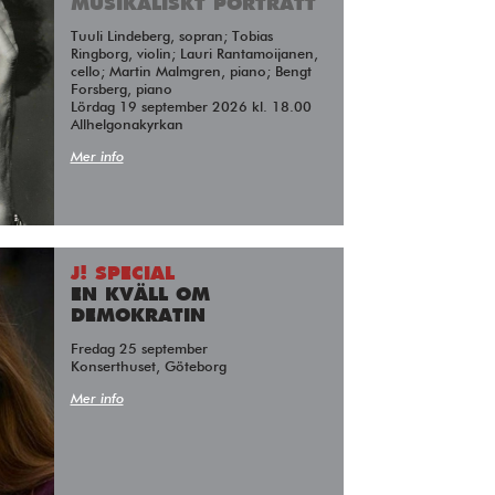
MUSIKALISKT PORTRÄTT
Tuuli Lindeberg, sopran; Tobias
Ringborg, violin; Lauri Rantamoijanen,
cello; Martin Malmgren, piano; Bengt
Forsberg, piano
Lördag 19 september 2026 kl. 18.00
Allhelgonakyrkan
Mer info
J! SPECIAL
EN KVÄLL OM
DEMOKRATIN
Fredag 25 september
Konserthuset, Göteborg
Mer info