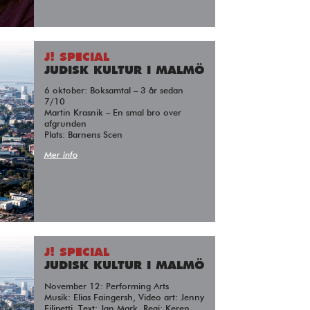
J! SPECIAL
JUDISK KULTUR I MALMÖ
6 oktober: Boksamtal – 3 år sedan
7/10
Martin Krasnik – En smal bro over
afgrunden
Plats: Barnens Scen
Mer info
J! SPECIAL
JUDISK KULTUR I MALMÖ
November 12: Performing Arts
Musik: Elias Faingersh, Video art: Jenny
Filipetti, Text: Jan Mark, Regi: Keren