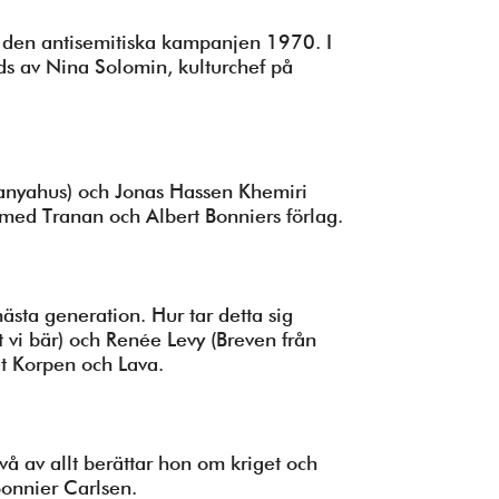
er den antisemitiska kampanjen 1970. I
ds av Nina Solomin, kulturchef på
nyahus) och Jonas Hassen Khemiri
 med Tranan och Albert Bonniers förlag.
nästa generation. Hur tar detta sig
t vi bär) och Renée Levy (Breven från
et Korpen och Lava.
vå av allt berättar hon om kriget och
Bonnier Carlsen.