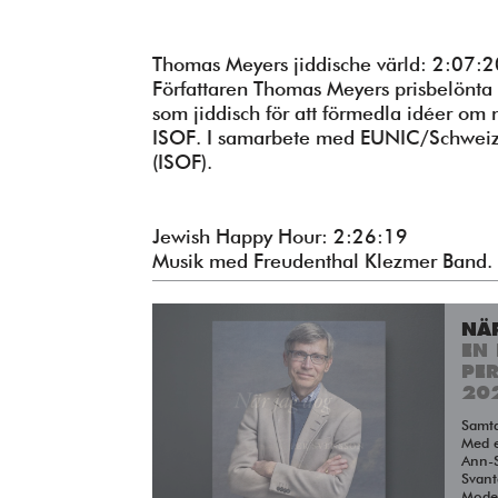
Thomas Meyers jiddische värld: 2:07:2
Författaren Thomas Meyers prisbelönta pu
som jiddisch för att förmedla idéer om
ISOF. I samarbete med EUNIC/Schweizis
(ISOF).
Jewish Happy Hour: 2:26:19
Musik med Freudenthal Klezmer Band.
NÄ
EN 
PE
20
Samt
Med e
Ann-S
Svant
Moder