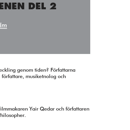
adress:
ENEN DEL 2
ilm
tveckling genom tiden? Författarna
örfattare, musiketnolog och
ilmmakaren Yair Qedar och författaren
hilosopher.