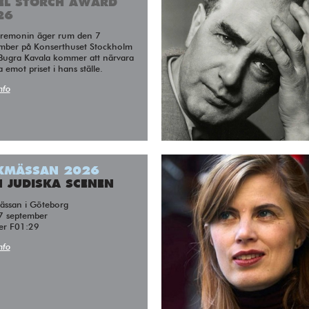
LEL STORCH AWARD
26
mber på Konserthuset Stockholm
Bugra Kavala kommer att närvara
 emot priset i hans ställe.
nfo
KMÄSSAN 2026
 JUDISKA SCENEN
ässan i Göteborg
7 september
er F01:29
nfo