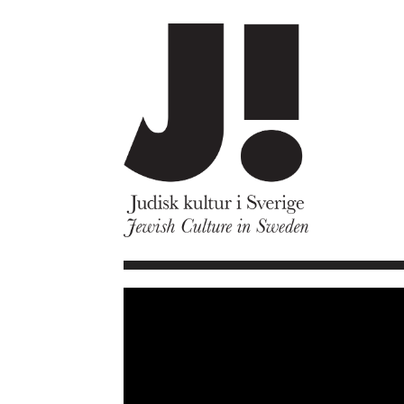
Om J!
Nyheter
Kommande program