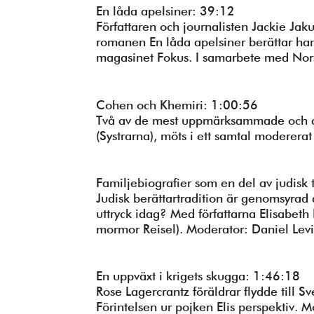
En låda apelsiner: 39:12
Författaren och journalisten Jackie Ja
romanen En låda apelsiner berättar han
magasinet Fokus. I samarbete med Nors
Cohen och Khemiri: 1:00:56
Två av de mest uppmärksammade och an
(Systrarna), möts i ett samtal moderera
Familjebiografier som en del av judisk 
Judisk berättartradition är genomsyrad a
uttryck idag? Med författarna Elisabeth
mormor Reisel). Moderator: Daniel Levi
En uppväxt i krigets skugga: 1:46:18
Rose Lagercrantz föräldrar flydde till S
Förintelsen ur pojken Elis perspektiv. 