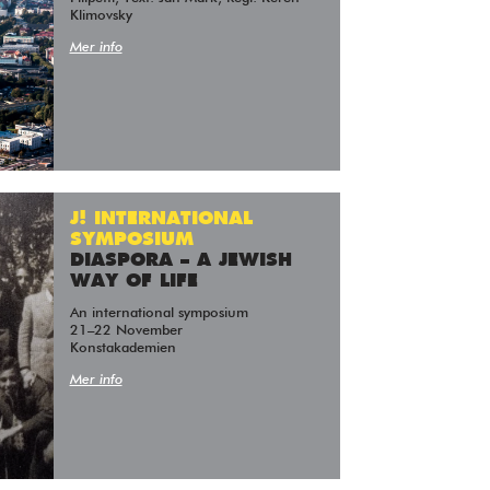
Klimovsky
Mer info
J! INTERNATIONAL
SYMPOSIUM
DIASPORA – A JEWISH
WAY OF LIFE
An international symposium
21–22 November
Konstakademien
Mer info