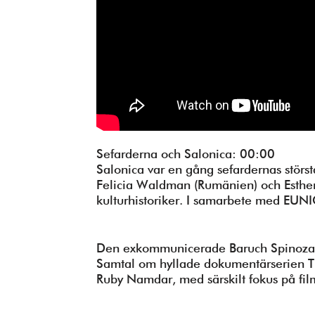
Se våra program
Gilel Storch Award
Pod
Våra böcker
Press/Media
Sefarderna och Salonica: 00:00
Deltagare
Salonica var en gång sefardernas störst
Felicia Waldman (Rumänien) och Esthe
Medlemskap/Kontakt
kulturhistoriker. I samarbete med EUNI
Integritetspolicy
Den exkommunicerade Baruch Spinoza
Donera
Samtal om hyllade dokumentärserien T
Ruby Namdar, med särskilt fokus på fil