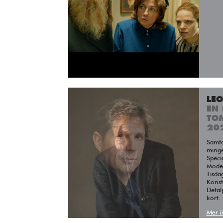
LE
EN 
TO
20
Samtal, reading, med efterföljande
minge
Speci
Moder
Tisda
Kons
Detal
kort.
Mer i