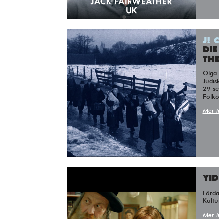
J! 
DIE
THE
Olga Neuwirth – Christian Karlsen –
Judisk
29 se
Folko
Mer i
YID
Lörd
Kultu
Mer i