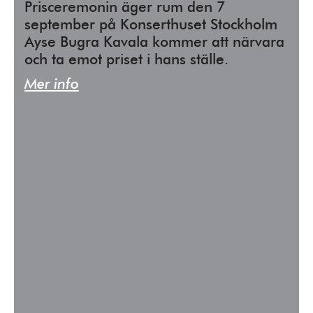
Prisceremonin äger rum den 7
september på Konserthuset Stockholm
Ayse Bugra Kavala kommer att närvara
och ta emot priset i hans ställe.
Mer info