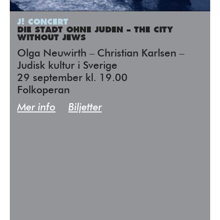
J! CONCERT
DIE STADT OHNE JUDEN – THE CITY
WITHOUT JEWS
Olga Neuwirth – Christian Karlsen –
Judisk kultur i Sverige
29 september kl. 19.00
Folkoperan
Mer info
Biljetter