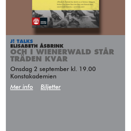
J! TALKS
ELISABETH ÅSBRINK
OCH I WIENERWALD STÅR
TRÄDEN KVAR
Onsdag 2 september kl. 19.00
Konstakademien
Mer info
Biljetter