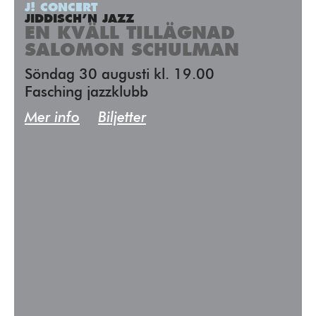
J! CONCERT
JIDDISCH’N JAZZ
EN KVÄLL TILLÄGNAD
SALOMON SCHULMAN
Söndag 30 augusti kl. 19.00
Fasching jazzklubb
Mer info
Biljetter