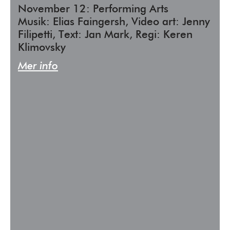
November 12: Performing Arts
Musik: Elias Faingersh, Video art: Jenny
Filipetti, Text: Jan Mark, Regi: Keren
Klimovsky
Mer info