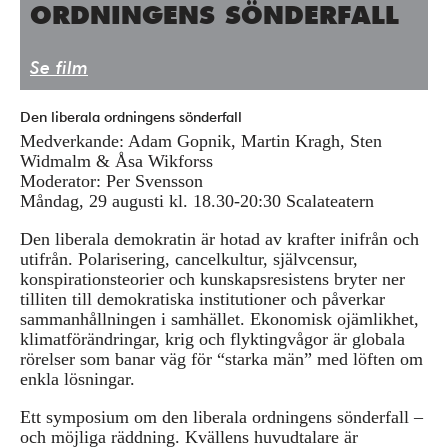
ORDNINGENS SÖNDERFALL
Press/Media
Deltagare
Se film
Medlemskap/Kontakt
Den liberala ordningens sönderfall
Integritetspolicy
Medverkande: Adam Gopnik, Martin Kragh, Sten
Widmalm & Åsa Wikforss
Donera
Moderator: Per Svensson
Måndag, 29 augusti kl. 18.30-20:30 Scalateatern
Den liberala demokratin är hotad av krafter inifrån och
Vill du ha information om våra program?
utifrån. Polarisering, cancelkultur, självcensur,
Fyll i din emailadress:
konspirationsteorier och kunskapsresistens bryter ner
tilliten till demokratiska institutioner och påverkar
sammanhållningen i samhället. Ekonomisk ojämlikhet,
klimatförändringar, krig och flyktingvågor är globala
rörelser som banar väg för “starka män” med löften om
enkla lösningar.
Ett symposium om den liberala ordningens sönderfall –
och möjliga räddning. Kvällens huvudtalare är