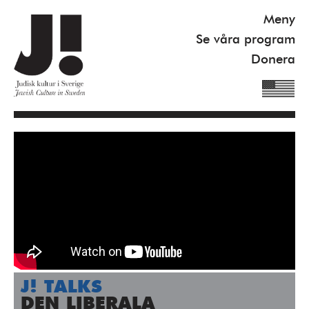
Meny
Se våra program
Donera
Om J!
Nyheter
Kommande program
Se våra program
Gilel Storch Award
Pod
J! TALKS
Våra böcker
DEN LIBERALA