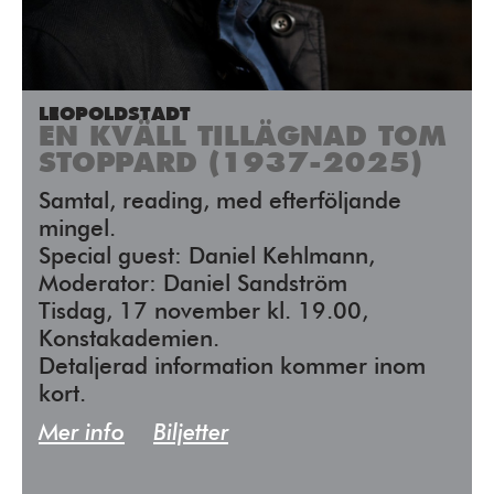
LEOPOLDSTADT
EN KVÄLL TILLÄGNAD TOM
STOPPARD (1937-2025)
Samtal, reading, med efterföljande
mingel.
Special guest: Daniel Kehlmann,
Moderator: Daniel Sandström
Tisdag, 17 november kl. 19.00,
Konstakademien.
Detaljerad information kommer inom
kort.
Mer info
Biljetter