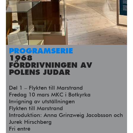
Press/Media
Deltagare
Medlemskap/Kontakt
Integritetspolicy
PROGRAMSERIE
Donera
1968
FÖRDRIVNINGEN AV
POLENS JUDAR
Vill du ha information om våra program?
Fyll i din emailadress:
Del 1 – Flykten till Marstrand
Fredag 10 mars MKC i Botkyrka
Invigning av utställningen
Flykten till Marstrand
Introduktion: Anna Grinzweig Jacobsson och
Jurek Hirschberg
Fri entré