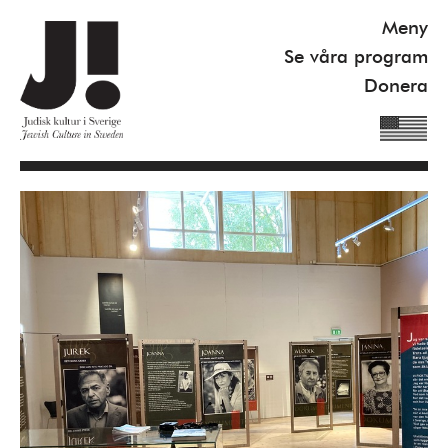
Meny
Se våra program
Donera
Om J!
Nyheter
Kommande program
Se våra program
Gilel Storch Award
Pod
Våra böcker