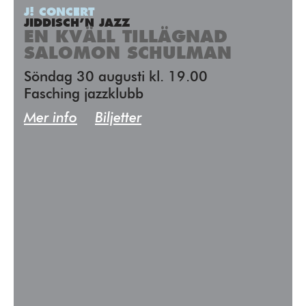
J! CONCERT
JIDDISCH’N JAZZ
EN KVÄLL TILLÄGNAD
SALOMON SCHULMAN
Söndag 30 augusti kl. 19.00
Fasching jazzklubb
Mer info
Biljetter