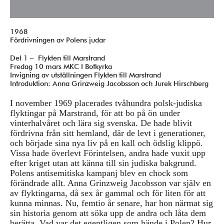
1968
Fördrivningen av Polens judar
Del 1 – Flykten till Marstrand
Fredag 10 mars MKC I Botkyrka
Invigning av utställningen Flykten till Marstrand
Introduktion: Anna Grinzweig Jacobsson och Jurek Hirschberg
I november 1969 placerades tvåhundra polsk-judiska
flyktingar på Marstrand, för att bo på ön under
vinterhalvåret och lära sig svenska. De hade blivit
fördrivna från sitt hemland, där de levt i generationer,
och började sina nya liv på en kall och ödslig klippö.
Vissa hade överlevt Förintelsen, andra hade vuxit upp
efter kriget utan att känna till sin judiska bakgrund.
Polens antisemitiska kampanj blev en chock som
förändrade allt. Anna Grinzweig Jacobsson var själv en
av flyktingarna, då sex år gammal och för liten för att
kunna minnas. Nu, femtio år senare, har hon närmat sig
sin historia genom att söka upp de andra och låta dem
berätta. Vad var det egentligen som hände i Polen? Hur