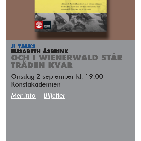
J! TALKS
ELISABETH ÅSBRINK
OCH I WIENERWALD STÅR
TRÄDEN KVAR
Onsdag 2 september kl. 19.00
Konstakademien
Mer info
Biljetter