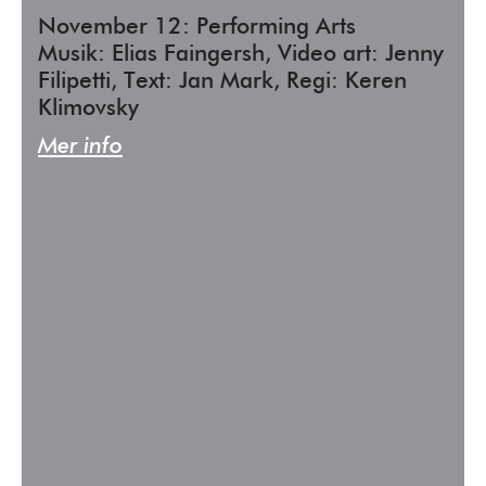
November 12: Performing Arts
Musik: Elias Faingersh, Video art: Jenny
Filipetti, Text: Jan Mark, Regi: Keren
Klimovsky
Mer info