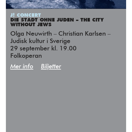
J! CONCERT
DIE STADT OHNE JUDEN – THE CITY
WITHOUT JEWS
Olga Neuwirth – Christian Karlsen –
Judisk kultur i Sverige
29 september kl. 19.00
Folkoperan
Mer info
Biljetter