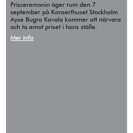
Prisceremonin äger rum den 7
september på Konserthuset Stockholm
Ayse Bugra Kavala kommer att närvara
och ta emot priset i hans ställe.
Mer info